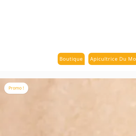
Boutique
Apicultrice Du Mo
Promo !