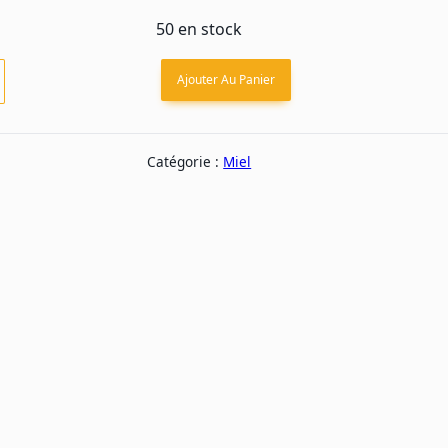
était :
est :
50 en stock
5,50 €.
4,40 €.
é
Ajouter Au Panier
Catégorie :
Miel