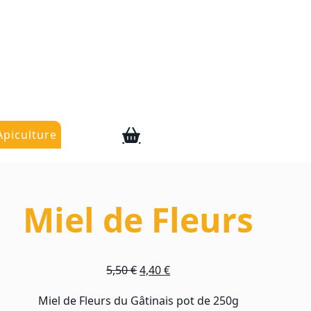
Apiculture
Miel de Fleurs
Le
Le
5,50
€
4,40
€
prix
prix
Miel de Fleurs du Gâtinais pot de 250g
initial
actuel