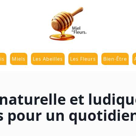
Skip
to
content
is
Miels
Les Abeilles
Les Fleurs
Bien-Être
naturelle et ludiqu
s pour un quotidien